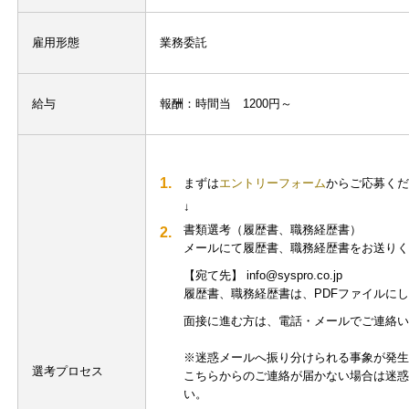
雇用形態
業務委託
給与
報酬：時間当 1200円～
1.
まずは
エントリーフォーム
からご応募くだ
↓
書類選考（履歴書、職務経歴書）
2.
メールにて履歴書、職務経歴書をお送りく
【宛て先】 info@syspro.co.jp
履歴書、職務経歴書は、PDFファイルに
面接に進む方は、電話・メールでご連絡い
※迷惑メールへ振り分けられる事象が発生
選考プロセス
こちらからのご連絡が届かない場合は迷惑
い。