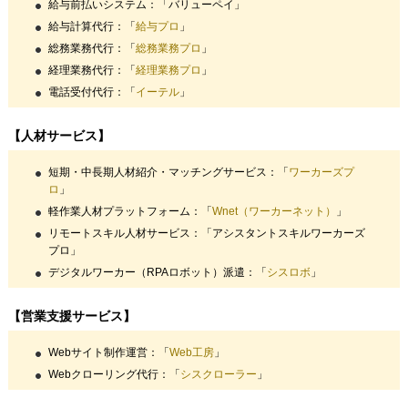
給与前払いシステム：「バリューペイ」
給与計算代行：「
給与プロ
」
総務業務代行：「
総務業務プロ
」
経理業務代行：「
経理業務プロ
」
電話受付代行：「
イーテル
」
【人材サービス】
短期・中長期人材紹介・マッチングサービス：「
ワーカーズプ
ロ
」
軽作業人材プラットフォーム：「
Wnet（ワーカーネット）
」
リモートスキル人材サービス：「アシスタントスキルワーカーズ
プロ」
デジタルワーカー（RPAロボット）派遣：「
シスロボ
」
【営業支援サービス】
Webサイト制作運営：「
Web工房
」
Webクローリング代行：「
シスクローラー
」